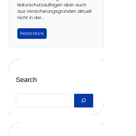
Naturschutzauflagen aber auch
aus Versicherungsgründen aktuell
nicht in der…
Read More
Search
S
e
a
r
c
h